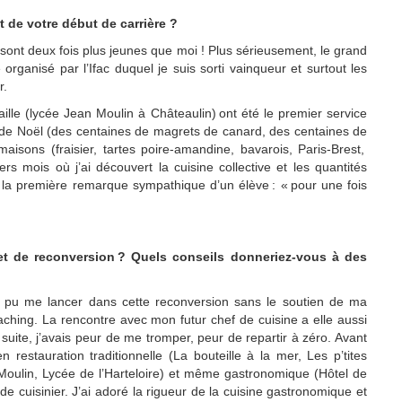
t de votre début de carrière ?
i sont deux fois plus jeunes que moi ! Plus sérieusement,
le grand
rganisé par l’Ifac duquel je suis sorti vainqueur et surtout les
r.
aille (lycée Jean Moulin à Châteaulin)
ont été le premier service
 de Noël (
des centaines de
magrets de canard,
des centaines de
maisons (fraisier,
tarte
s poire-
amandine,
bavarois, Paris-Brest,
s mois où j’ai découvert la cuisine collective et les quantités
 la première remarque sympathique d’un élève : « pour une fois
et de reconversion ? Quels conseils donneriez-vous à des
is pu me lancer dans cette reconversion sans le soutien de ma
ing. La rencontre avec mon futur chef de cuisine a elle aussi
suit
e, j’avais peur de me tromper, peur de repartir à zéro
.
Avant
n restauration traditionnelle (La bouteille à la mer, Les p’tites
Moulin, Lycée de l’
Harteloire
) et même gastronomique (
Hô
tel de
de cuisinier. J’ai adoré la rigueur de la cuisine gastronomique
et