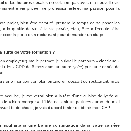
il et les horaires décalés ne collaient pas avec ma nouvelle vie
omis entre vie privée,
vie pro
fessionnelle
et ma passion pour la
son projet,
bien être entouré, prendre le temps de
se
poser les
 la qualité de vie, à la vie privée, etc.)
, être à l’écoute, être
pousser la porte d’un restaurant pour demander un stage
.
a suite de votre formation ?
n employeur) me le permet, je suivrai le parcours « classique »
nt (deux CDD de 6 mois dans un autre lycée) puis une année de
ue
.
vers une mention complémentaire en dessert de restaurant, mais
ce acquise, je me verrai bien à la tête d’une cuisine de lycée ou
es le « bien manger ». L’idée
de tenir un petit restaurant du midi
ant toute chose, je vais d’abord tenter d’obtenir mon CAP.
 souhaitons une bonne continuation dans votre carrière
 les jeunes et les moins jeunes dans la leur !