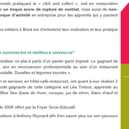
ionnels pratiquant le
« click and collect
», soit en restauration
ne
un risque accru de rupture de contrat
, mais aussi de
non-
anque d’activité
en entreprise pour les apprentis qui y passent
s métiers à Brest est d'entretenir leur motivation et leur pratique
 cuisinier.ère et meilleur.e serveur.se"
éaliser un plat à partir d’un panier garni imposé. Le gagnant de
 ans en reconversion professionnelle au sein d’un restaurant
e volaille, Duxelles et légumes tournés ».
 et services en hôtel-café-restaurant
, ont quant à eux réaliser 2
8/05/2017
22/07/2026
grande gagnante de cette catégorie est Léa Tretout, apprentie au
entissage
Sup’Ifac affiche de très beaux résultats aux examens
 Blue Sea (base de rhum, curaçao, jus de citron, blanc d’œuf et
t à toute
lternance
e 300€ offert par le Foyer Socio-Educatif.
rmations.
stions à Anthony Reynard afin d'en savoir plus sur son parcours