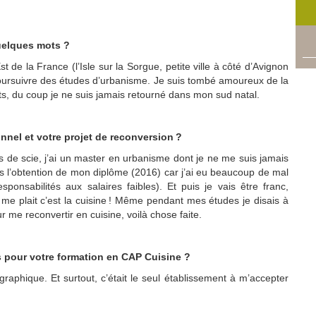
uelques mots ?
t de la France (l’Isle sur la Sorgue, petite ville à côté d’Avignon
oursuivre des étud
es d’urbanisme. Je suis tombé amoureux de la
ts
, du coup je ne suis jamais retourné dans mon sud natal.
nel et votre projet de reconversion ?
 de scie, j’ai un master en u
rbanisme dont je ne me suis jamais
rès l’obtention de mon diplôme (2016) car j’ai eu
beaucoup
de mal
ponsabilités aux salaires faibles). Et
puis je vais être franc,
e plait c’est la cuisine ! Même pendant mes études je disais à
r me reconvertir en cuisine, voilà chose faite.
pour votre formation en CAP Cuisine ?
raphique. Et surtout, c’était le seul établissement à m’accepter