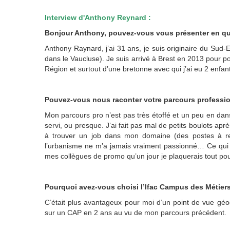
Interview d'Anthony Reynard :
Bonjour Anthony, pouvez-vous vous présenter en q
Anthony Raynard, j’ai 31 ans, je suis originaire du Sud-Es
dans le Vaucluse). Je suis arrivé à Brest en 2013 pour p
Ré
gion et surtout d’une bretonne avec qui j’ai eu 2 enfan
Pouvez-vous nous raconter votre parcours profession
Mon parcours pro n’est pas très étoffé et un peu en dans
servi,
ou presque
. J’ai fait pas mal de petits boulots ap
à trouver un job dans mon domaine (des postes à res
l’urbanisme ne m’a jamais vraiment passionné… Ce qui m
mes collègues de promo qu’un jour je plaquerai
s
tout pou
Pourquoi avez-vous choisi l’
Ifac
Campus des Métiers 
C’était plus avantageux pour moi d’un point de vue géog
sur un CAP en 2 ans au vu de mon parcours précédent.