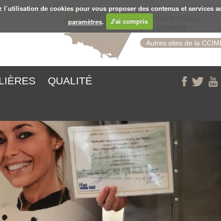
z l’utilisation de cookies pour vous proposer des contenus et services a
Explorez le réseau
paramètres
.
J'ai compris
de la
CCIMBO
Autres sites de la CCI
ILIÈRES
QUALITÉ