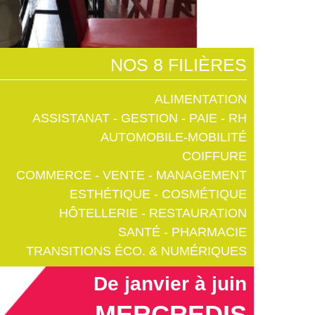
NOS 8 FILIÈRES
ALIMENTATION
ASSISTANAT - GESTION - PAIE - RH
AUTOMOBILE-MOBILITÉ
COIFFURE
COMMERCE - VENTE - MANAGEMENT
ESTHÉTIQUE - COSMÉTIQUE
HÔTELLERIE - RESTAURATION
SANTÉ - PHARMACIE
TRANSITIONS ÉCO. & NUMÉRIQUES
De janvier à juin
MERCREDIS