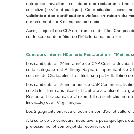
entreprise travaillent, soit dans des restaurants tradit
collective (privée et publique). Cette situation occasion
validation des certifications visées en raison du m
normalement 2 à 3 semaines par mois.
Aussi, l’objectif des CFA en France et de l’Ifac Campus de
sur le secteur de métier de l’hôtellerie restauration.
Concours interne Hôtellerie-Restauration : "Meilleur.e
Les candidats en 2ème
année de CAP Cuisine devaient r
cette catégorie est Anthony Raynard, apprenant de 31
scolaire de Châteaulin. Il a intitulé son plat « Ballotine d
Les candidats en 2ème
année de
CAP Commercialisation
1
cocktails : l’un sans alcool et l’autre avec alcool. La 
Venez aux mercredis de l'appr
Restaurant l’Océanic de Crozon. Elle a confectionné un
limonade) et un Virgin mojito.
Les Mercredis de l’apprentissage s'ouvren
personne cherchant de l'information sur l'a
Les 2 gagnants ont reçu chacun un bon d’achat culturel d
et nos fo
A la suite de ce concours, nous avons posé quelques que
professionnel et son projet de reconversion !