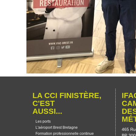
LA CCI FINISTÈRE,
IFA
C'EST
CA
AUSSI...
DE
MÉ
Les ports
L'aéroport Brest Bretagne
465 Ru
Formation professionnelle continue
BP 300