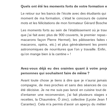
Quels ont été les moments forts de votre formation e
Le retour sur les bancs de l’école avec des étudiants qu
moment de ma formation, c’était le concours de cuisine o
mots et les félicitations de mon formateur Gérard Bosche
Les moments forts au sein de l’établissement où je trav
que j’ai fait avec plus de 900 couverts, le premier repas
macarons façon Pierre Hermet), les pâtisseries faites 
macarons, opéra, etc.) et plus généralement les premier
astronomiques de nourritures que l’on
y
travaille
.
Enfin,
qu’on
mange bien à la cantine » !
Avez-vous déjà eu des craintes quant à votre proj
personnes qui souhaitent faire de même ?
Avant toute chose je tiens à dire que je n’aurai jama
compagne, de mes proches et sans des séances de coach
été décisive.
Je ne me suis pas lancé en cuisine tout de 
d’entamer
une reconversion, j’ai fait plusieurs stages e
recettes, la Chaumière, Ô zinc), collective (Lycée Jean 
Carantec). Cela m’a permis d’avoir u
n aperçu du métier 