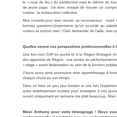
le « coup de feu » du traditionnel
mais
le rythme de trava
de jeune papa. J’ai donc essayé de trouver un comp
r
cuisine : la restauration collective.
Mes conseils pour
bien réussir sa reconversion
:
mûrir 
bonnes questions (importance qu’on accorde au salaire, à
curieux et surtout oser ! Oser demander de l’aide, oser 
Quelles seront vos perspectives professionnelles à l
Une fois mon CAP en poche et si la Région Bretagne (mo
des apprentis de Région : une année de perfectionneme
« stage » avant titularisation au sein de la fonction publiq
J’aurai aussi aimé poursuivre mon apprentissage à tra
chaque chose en son temps.
Dans un futur un peu plus lointain et une fois l’expérien
autre établissement scolaire pour enseigner à nos jeun
ouvert uniquement en semaine me plait beaucoup. Mais av
Merci Anthony pour votre témoignage ! Nous vous
professionnelle et espérons que vos mots motiveront